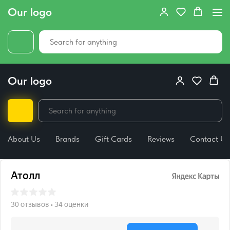
Our logo
Our logo
About Us
Brands
Gift Cards
Reviews
Contact Us